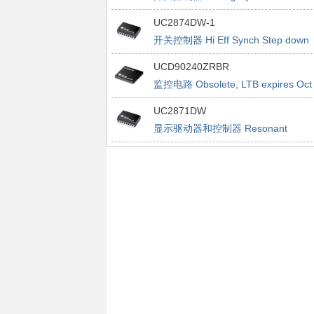
UC2874DW-1
开关控制器 Hi Eff Synch Step down
Buck Cntrlr
UCD90240ZRBR
监控电路 Obsolete, LTB expires Oct
30, 2019
UC2871DW
显示驱动器和控制器 Resonant
Fluorescent Lamp Driver