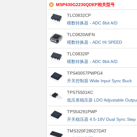
MSP430G2230QDEP相关型号
TLC0832CP
模数转换器 - ADC 8bit A/D
TLC0820AIFN
模数转换器 - ADC HI SPEED
SEMIFLASH 8 BIT A/D PARALEL
TLC0832IP
OUT
模数转换器 - ADC 8bit A/D
TPS40057PWPG4
开关控制器 Wide Input Sync Buck
src/sink w/prebias
TPS75501KC
低压差稳压器 LDO Adjustable Outpu
5A
TPS54291PWP
开关稳压器 4.5-18V Dual Sync Step
Down Converter
TMS320F28027DAT