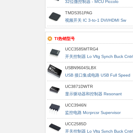
32位微控制器 - MCU Piccolo
Microcntrlr
TMDS351PAG
视频开关 IC 3-to-1 DVI/HDMI Sw
TI热销型号
UCC3585MTRG4
开关控制器 Lo Vltg Synch Buck Cntrl
USBN9604SLBX
USB 接口集成电路 USB Full Speed
Node Controller
UC3871DWTR
显示驱动器和控制器 Resonant
Fluorescent Lamp Driver
UCC3946N
监控电路 Mcrprcsr Supervisor
w/Watchdog Timer
UCC2585D
开关控制器 Lo Vltg Synch Buck Cntrl