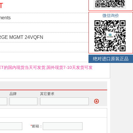
T
微信询价
ments
RGE MGMT 24VQFN
绝对进口原装正品
GET的国内现货当天可发货,国外现货7-10天发货可发
品牌
其它要求
*
邮箱：