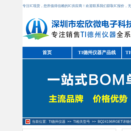
专注IC现货，您所值得信赖的IC供应商！欢迎联系我们获取IC报价，
首页
TI德州仪器产品线
T
当前位置:
TI德州仪器
>>
TI相关型号
>>
BQ24196RGET详