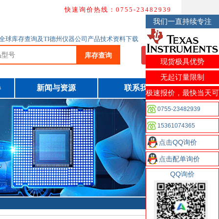
快速询价热线：0755-23482939
我们一直持续专注
理商全球库存查询及TI德州仪器公司产品技术资料下载
库存查询
我要询价
现货极具优势
无起订量限制
器
新闻与资源
联系我们
极速报价，最快当天可
以发货
0755-23482939
15361074365
点击QQ询价
点击配单询价
QQ询价