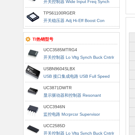
开关控制器 Wide Input Freq Synch
Buck Cntrlr
TPS61100RGER
开关稳压器 Adj Hi-Eff Boost Con
TI热销型号
UCC3585MTRG4
开关控制器 Lo Vltg Synch Buck Cntrlr
USBN9604SLBX
USB 接口集成电路 USB Full Speed
Node Controller
UC3871DWTR
显示驱动器和控制器 Resonant
Fluorescent Lamp Driver
UCC3946N
监控电路 Mcrprcsr Supervisor
w/Watchdog Timer
UCC2585D
开关控制器 Lo Vltg Synch Buck Cntrlr