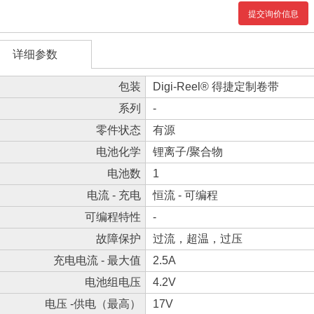
提交询价信息
详细参数
包装
Digi-Reel® 得捷定制卷带
系列
-
零件状态
有源
电池化学
锂离子/聚合物
电池数
1
电流 - 充电
恒流 - 可编程
可编程特性
-
故障保护
过流，超温，过压
充电电流 - 最大值
2.5A
电池组电压
4.2V
电压 -供电（最高）
17V