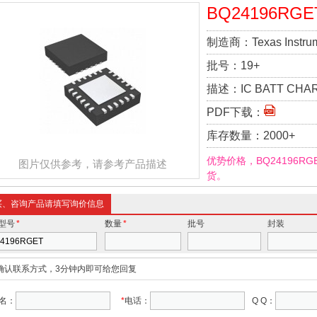
BQ24196RGE
制造商：
Texas Instru
批号：
19+
描述：
IC BATT CHA
PDF下载：
库存数量：
2000+
优势价格，BQ24196R
图片仅供参考，请参考产品描述
货。
买、咨询产品请填写询价信息
型号
*
数量
*
批号
封装
确认联系方式，3分钟内即可给您回复
名：
*
电话：
Q Q：